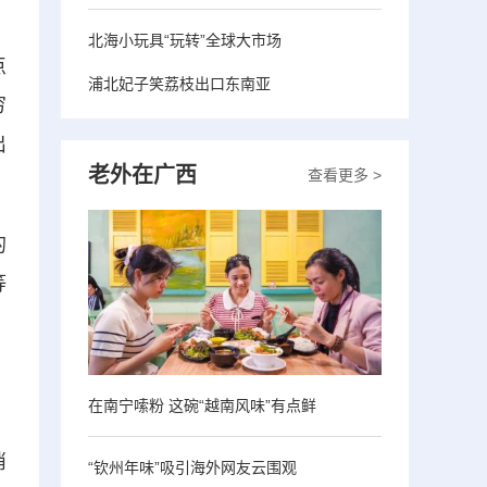
北海小玩具“玩转”全球大市场
点
浦北妃子笑荔枝出口东南亚
穷
出
老外在广西
查看更多 >
的
等
，
在南宁嗦粉 这碗“越南风味”有点鲜
，
消
“钦州年味”吸引海外网友云围观