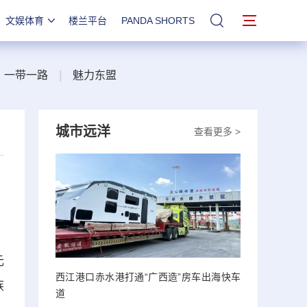
文娱体育
楼兰平台
PANDA SHORTS
站内搜索
一带一路
|
魅力东盟
城市远洋
查看更多 >
元
西江港口赤水港打通“广西造”房车出海快车
族
道