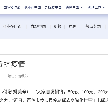
国际微访谈
老外在中国
外媒看中国
遇见中国
深耕世界
老外在广西
|
直观中国
|
视频
|
原创
|
热点专题
|
抵抗疫情
线
编辑：骆秋妤
增 姚美辛）：“大家自发捐钱，50元、100元、200
之力。”近日，百色市凌云县伶站瑶族乡陶化村平江屯瑶