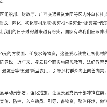
说。
组织部、财政厅、广西交通投资集团等区内外单位挂
、陶化、初化等村采取“拔穷根”“换穷业”“挪穷窝”“改
策让我们的日子过得越来越有盼头，国家有难我们应该伸
000元的方便面、矿泉水等物资，这些爱心钱物让初化村
记”陈竞说，近年来，凌云县全面实施感恩教育、法纪教育
、最友善等“五最”新型农民，引导乡村群众向上向善向美
早动员部署，强化措施，让凌云县党员干部冲锋在前
宣传、防控，入户动员、引导，备物资，整治环境，做