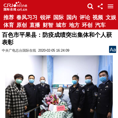
推荐
春风习习
锐评
国际
国内
评论
视频
文娱
体育
原创
直播
财智
城市
地方
环创
汽车
百色市平果县：防疫成绩突出集体和个人获
表彰
中央广电总台国际在线
2020-02-05 16:24:09