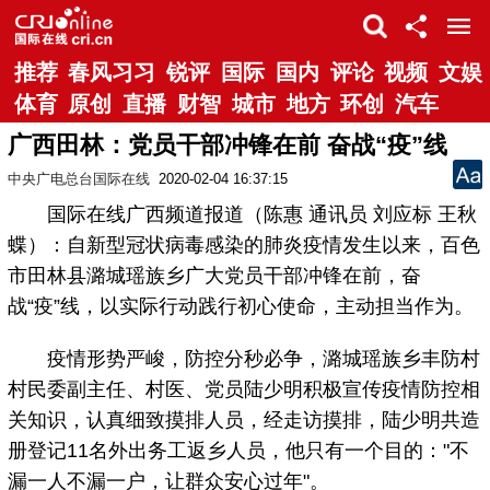
推荐
春风习习
锐评
国际
国内
评论
视频
文娱
体育
原创
直播
财智
城市
地方
环创
汽车
广西田林：党员干部冲锋在前 奋战“疫”线
中央广电总台国际在线
2020-02-04 16:37:15
国际在线广西频道报道（陈惠 通讯员 刘应标 王秋
蝶）：自新型冠状病毒感染的肺炎疫情发生以来，百色
市田林县潞城瑶族乡广大党员干部冲锋在前，奋
战“疫”线，以实际行动践行初心使命，主动担当作为。
疫情形势严峻，防控分秒必争，潞城瑶族乡丰防村
村民委副主任、村医、党员陆少明积极宣传疫情防控相
关知识，认真细致摸排人员，经走访摸排，陆少明共造
册登记11名外出务工返乡人员，他只有一个目的："不
漏一人不漏一户，让群众安心过年"。