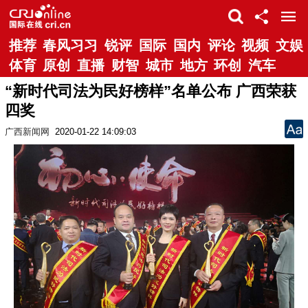
推荐
春风习习
锐评
国际
国内
评论
视频
文娱
体育
原创
直播
财智
城市
地方
环创
汽车
“新时代司法为民好榜样”名单公布 广西荣获
四奖
广西新闻网
2020-01-22 14:09:03