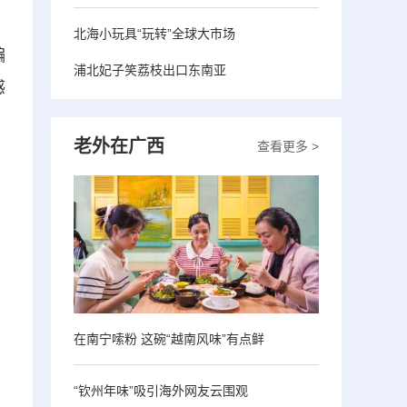
北海小玩具“玩转”全球大市场
编
浦北妃子笑荔枝出口东南亚
感
老外在广西
查看更多 >
在南宁嗦粉 这碗“越南风味”有点鲜
“钦州年味”吸引海外网友云围观