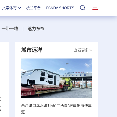
文娱体育
楼兰平台
PANDA SHORTS
站内搜索
一带一路
|
魅力东盟
城市远洋
查看更多 >
音
区
西江港口赤水港打通“广西造”房车出海快车
活
道