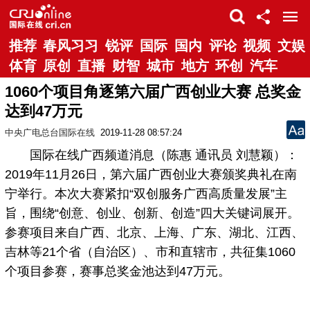
推荐
春风习习
锐评
国际
国内
评论
视频
文娱
体育
原创
直播
财智
城市
地方
环创
汽车
1060个项目角逐第六届广西创业大赛 总奖金
达到47万元
中央广电总台国际在线
2019-11-28 08:57:24
国际在线广西频道消息（陈惠 通讯员 刘慧颖）：
2019年11月26日，第六届广西创业大赛颁奖典礼在南
宁举行。本次大赛紧扣“双创服务广西高质量发展”主
旨，围绕“创意、创业、创新、创造”四大关键词展开。
参赛项目来自广西、北京、上海、广东、湖北、江西、
吉林等21个省（自治区）、市和直辖市，共征集1060
个项目参赛，赛事总奖金池达到47万元。