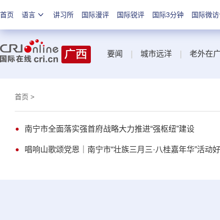
首页
语言
讲习所
国际漫评
国际锐评
国际3分钟
国际微访
要闻
|
城市远洋
|
老外在
首页
>
南宁市全面落实强首府战略大力推进“强枢纽”建设
唱响山歌颂党恩｜南宁市“壮族三月三·八桂嘉年华”活动