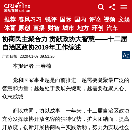
推荐
春风习习
锐评
国际
国内
评论
视频
文娱
体育
原创
直播
财智
城市
地方
环创
汽车
协商民主聚合力 贡献政协大智慧——十二届
自治区政协2019年工作综述
广西日报
2020-01-07 09:51:26
本报记者 王春楠
党和国家事业越是向前推进，越需要凝聚最广泛的
智慧和力量；越是处于发展关键期，越需要凝聚人心、
众志成城。
商以求同，协以成事。一年来，十二届自治区政协
充分发挥政协开放包容的独特优势，扩大团结面，提高
开放度，创新开展协商民主实践活动，努力为实现社会