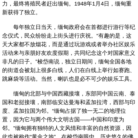
力，最终将殖民者赶出缅甸。1948年1月4日，缅甸重
新获得了独立。
每年独立日当天，缅甸政府会在首都进行游行等纪
念仪式，民众纷纷走上街头进行庆祝。“有趣的是，这
天大家都不放烟花，而是通过玩游戏或者举办社区娱乐
活动来与亲朋好友欢度假期，共同纪念这个对国家意义
非凡的日子。”梭岱南说，独立日期间，缅甸全国各地
的街道会被划上很多白线，人们在白线上举行如赛跑、
跳麻袋等活动。当然，喇叭也是必不可少的娱乐工具。
缅甸的北部与中国西藏接壤，东部同中国云南、泰
国和老挝接壤，南部临安达曼海和孟加拉湾，西部与印
度、孟加拉国为邻。“缅甸占据了独一无二的地理位
置，因为它与两个伟大文明古国——中国和印度为
邻。”缅甸拥有独特的人文风情和丰富的自然资源，因
此也被称作“黄金之地”。在梭岱南眼中，历史悠久的佛