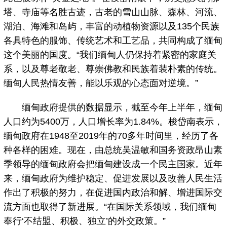
塔、寺庙等名胜古迹，古老的雪山山脉、森林、河流、
湖泊、海滩和岛屿，丰富的动植物资源以及135个民族
各具特色的服饰、传统艺术和工艺品，共同构成了缅甸
这个美丽的国度。“我们缅甸人仍保持着紧密的家庭关
系，以及尊老敬老、尊崇佛教和民族着装朴素的传统。
缅甸人民热情友善，能以乐观的心态面对逆境。”
缅甸政府提供的数据显示，截至今年上半年，缅甸
人口约为5400万，人口增长率为1.84%。梭岱南表示，
缅甸政府在1948至2019年的70多年时间里，经历了各
种各样的困难。现在，由总统吴温敏和国务资政昂山素
季领导的缅甸政府会把缅甸建设成一个民主国家。近年
来，缅甸政府为维护稳定、促进发展以及改善人民生活
作出了积极的努力，在促进国内政治和解、增进国际交
流方面也取得了新进展。“在国际关系领域，我们缅甸
奉行‘不结盟、积极、独立’的外交政策。”