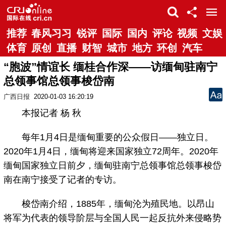
推荐
春风习习
锐评
国际
国内
评论
视频
文娱
体育
原创
直播
财智
城市
地方
环创
汽车
“胞波”情谊长 缅桂合作深——访缅甸驻南宁
总领事馆总领事梭岱南
广西日报
2020-01-03 16:20:19
本报记者 杨 秋
每年1月4日是缅甸重要的公众假日——独立日。
2020年1月4日，缅甸将迎来国家独立72周年。2020年
缅甸国家独立日前夕，缅甸驻南宁总领事馆总领事梭岱
南在南宁接受了记者的专访。
梭岱南介绍，1885年，缅甸沦为殖民地。以昂山
将军为代表的领导阶层与全国人民一起反抗外来侵略势