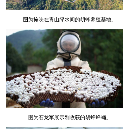
图为掩映在青山绿水间的胡蜂养殖基地。
图为石龙军展示刚收获的胡蜂蜂蛹。