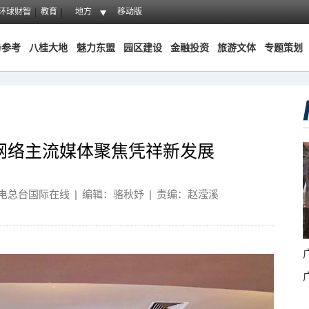
环球财智
教育
地方
移动版
务参考
八桂大地
魅力东盟
园区建设
金融投资
旅游文体
专题策划
网络主流媒体聚焦凭祥新发展
电总台国际在线
|
编辑：骆秋妤
|
责编：赵滢溪