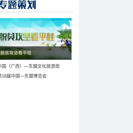
脱贫攻坚看平桂
中国（广西）—东盟文化旅游周
第16届中国—东盟博览会