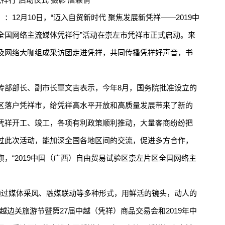
2月10日，“迈入自贸新时代 聚焦发展新凭祥——2019中
全国网络主流媒体凭祥行”活动在崇左市凭祥市正式启动。来
及网络大咖组成采访团走进凭祥，共同传播凭祥好声音，书
部部长、副市长覃文吉表示，今年8月，国务院批准设立的
区落户凭祥市，给凭祥高水平开放和高质量发展带来了新的
凭祥开工、竣工，各项有利政策顺利推动，大量客商纷纷把
过此次活动，能加深全国各地区间的交流，促进多方合作，
，“2019中国（广西）自由贸易试验区崇左片区全国网络主
过媒体采风、融媒联动等多种形式，用鲜活的镜头，动人的
越边关旅游节暨第27届中越（凭祥）商品交易会和2019年中