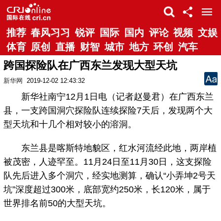
推荐
春风习习
锐评
国际
国内
评论
视频
文娱
体育
原创
直播
财智
城市
地方
环创
汽车
跨国探险队在广西东兰发现大型天坑
新华网
2019-12-02 12:43:32
新华社南宁12月1日电（记者赵曼君）在广西东兰
县，一支跨国洞穴探险队连续探险7天后，发现两个大
型天坑和十几个相对较小的溶洞。
东兰县是喀斯特地貌区，红水河流经此地，两岸植
被茂密，人迹罕至。11月24日至11月30日，这支探险
队先后进入多个洞穴，经实地测算，确认“小弄坤2号天
坑”深度超过300米，底部宽约250米，长120米，属于
世界排名前50的大型天坑。