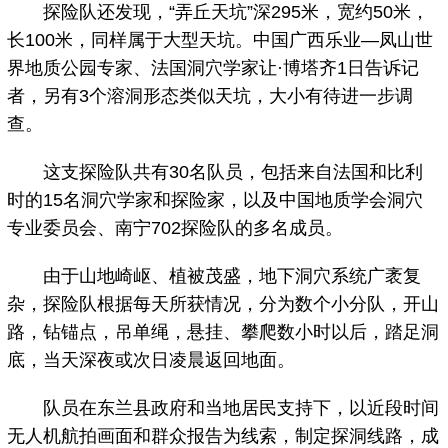
探险队还发现，“弄丘天坑”深295米，宽约50米，
长100米，同样属于大型天坑。中国广西乐业—凤山世
界地质公园专家、法国洞穴学家让·博塔齐1日告诉记
者，另有3个溶洞形态类似天坑，大小有待进一步调
查。
这支探险队共有30名队员，包括来自法国和比利
时的15名洞穴学家和探险家，以及中国地质学会洞穴
专业委员会、南宁702探险队的多名成员。
由于山地崎岖、植被茂盛，地下洞穴系统广袤复
杂，探险队根据每天所获情况，分为数个小分队，开山
路，钻锚点，吊单绳，悬挂、攀爬数小时以后，踏足洞
底，当天深夜或次日凌晨返回地面。
队员在东兰县政府和当地居民支持下，以近段时间
无人机航拍画面和群众报告为线索，制定探洞线路，成