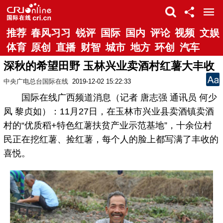
推荐
春风习习
锐评
国际
国内
评论
视频
文娱
体育
原创
直播
财智
城市
地方
环创
汽车
深秋的希望田野 玉林兴业卖酒村红薯大丰收
中央广电总台国际在线
2019-12-02 15:22:33
国际在线广西频道消息（记者 唐志强 通讯员 何少
凤 黎贞如）：11月27日，在玉林市兴业县卖酒镇卖酒
村的“优质稻+特色红薯扶贫产业示范基地”，十余位村
民正在挖红薯、捡红薯，每个人的脸上都写满了丰收的
喜悦。