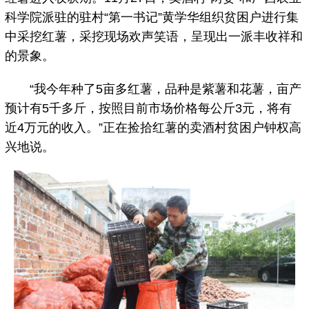
科学院派驻的驻村“第一书记”黄学华组织贫困户进行集
中采挖红薯，采挖现场欢声笑语，呈现出一派丰收祥和
的景象。
“我今年种了5亩多红薯，品种是紫薯和花薯，亩产
预计有5千多斤，按照目前市场价格每公斤3元，将有
近4万元的收入。”正在捡拾红薯的卖酒村贫困户钟权高
兴地说。