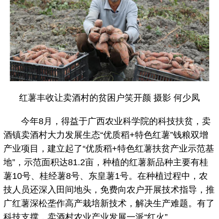
红薯丰收让卖酒村的贫困户笑开颜 摄影 何少凤
今年8月，得益于广西农业科学院的科技扶贫，卖
酒镇卖酒村大力发展生态“优质稻+特色红薯”钱粮双增
产业项目，建立起了“优质稻+特色红薯扶贫产业示范基
地”，示范面积达81.2亩，种植的红薯新品种主要有桂
薯10号、桂经薯8号、东皇薯1号。在种植过程中，农
技人员还深入田间地头，免费向农户开展技术指导，推
广红薯深松垄作高产栽培新技术，解决生产难题。有了
科技支撑，卖酒村农业产业发展一派“红火”。