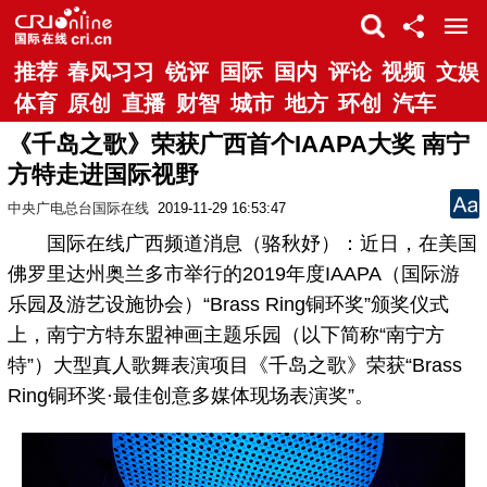
推荐
春风习习
锐评
国际
国内
评论
视频
文娱
体育
原创
直播
财智
城市
地方
环创
汽车
《千岛之歌》荣获广西首个IAAPA大奖 南宁
方特走进国际视野
中央广电总台国际在线
2019-11-29 16:53:47
国际在线广西频道消息（骆秋妤）：近日，在美国
佛罗里达州奥兰多市举行的2019年度IAAPA（国际游
乐园及游艺设施协会）“Brass Ring铜环奖”颁奖仪式
上，南宁方特东盟神画主题乐园（以下简称“南宁方
特”）大型真人歌舞表演项目《千岛之歌》荣获“Brass
Ring铜环奖·最佳创意多媒体现场表演奖”。