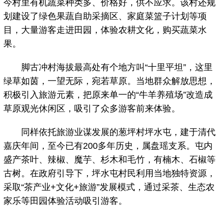
今村里有机蔬菜种类多、价格好，供不应求。该村还规
划建设了绿色果蔬自助采摘区、家庭菜篮子计划等项
目，大量游客走进田园，体验农耕文化，购买蔬菜水
果。
脚古冲村海拔最高处有个地方叫“十里平坦”，这里
绿草如茵，一望无际，宛若草原。当地群众解放思想，
积极引入旅游元素，把原来单一的“牛羊养殖场”改造成
草原观光休闲区，吸引了众多游客前来体验。
同样依托旅游业谋发展的葱坪村坪水屯，建于清代
嘉庆年间，至今已有200多年历史，属盘瑶支系。屯内
盛产茶叶、辣椒、魔芋、杉木和毛竹，有楠木、石椒等
古树。在政府引导下，坪水屯村民利用当地独特资源，
采取“茶产业+文化+旅游”发展模式，通过采茶、生态农
家乐等田园体验活动吸引游客。