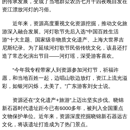
的传承发展，变成了当地群众农历七月十四夜晚自发在
资江漂放河灯的习俗。
近年来，资源高度重视文化资源挖掘，推动文化旅
游深入融合发展。河灯歌节先后入选“中国百姓生活
游”十大主题、国家级非物质文化遗产、上海大世界吉
尼斯纪录。为了延续河灯歌节民俗传统文化，该县还打
造了常态化演出节目——河灯瑶，深受游客喜欢。
“今年我专程带家人到资源参加河灯节，祈福许
愿，和当地百姓一起，边唱山歌边放灯，资江上流光溢
彩，如银河闪烁，太美了。”广东游客刘女士说。
资源还在“文化遗产+旅游”上迈出坚实步伐。晓锦
新石器时代遗址距今已有6000多年，被列入全国重点
文物保护单位。近年来，资源深度挖掘晓锦新石器远古
文化，将该遗址打造成为了热门景点。