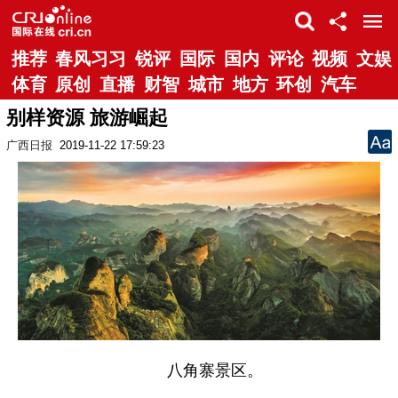
推荐
春风习习
锐评
国际
国内
评论
视频
文娱
体育
原创
直播
财智
城市
地方
环创
汽车
别样资源 旅游崛起
广西日报
2019-11-22 17:59:23
八角寨景区。