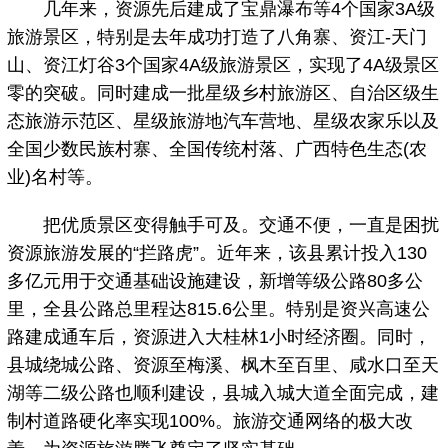
几年来，资源先后建成了宝鼎瀑布等4个国家3A级
旅游景区，特别是去年成功打造了八角寨、资江-天门
山、资江灯谷3个国家4A级旅游景区，实现了4A级景区
零的突破。同时建成一批星级乡村旅游区、自治区级生
态旅游示范区、星级旅游地汽车营地、星级农家乐以及
全国少数民族村寨、全国传统村落、广西特色生态(农
业)名村等。
把优质景区变得触手可及。交通不便，一直是困扰
资源旅游发展的“拦路虎”。近年来，该县累计投入130
多亿元用于交通基础设施建设，新增等级公路80多公
里，全县公路总里程达815.6公里。特别是资兴高速公
路建成通车后，资源进入大桂林1小时经济圈。同时，
县城绕城公路、资源至梅溪、枫木至百里、咸水口至天
湖等二级公路也顺利建设，县城入城大道全面完成，建
制村道路硬化率实现100%。旅游交通网络的极大改