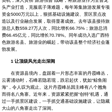
契机，深入贯彻“旅游强县”战略，将旅游业作为全县龙
头产业打造，克服底子薄难题，每年筹集旅游发展专项
资金5000万元以上，狠抓基础设施建设、景区景点改
造以及行业融合发展，取得显著成效。去年该县接待旅
游总人数559.27万人次，同比增长66.75%；旅游总消
费66.45亿元，同比增长70.78%。同年成功入选广西特
色旅游名县。旅游业的崛起，带动该县整个经济社会蓬
勃发展。
1 让顶级风光走出深闺
在资源县境内，盘踞着一片形态丰富的丹霞峰丛，
云雾涌动时，石峰若隐若现，跌宕起伏，犹如“鲸鱼闹
海”，令人叹为观止。这片丹霞峰丛因主峰有八个翘角
而得名八角寨。近年来，资源紧紧把握“创特”机遇，通
过一手抓景区建设，一手抓交通基础设施建设，让隐藏
大山的八角寨走出了深闺。