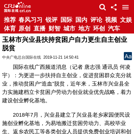
推荐
春风习习
锐评
国际
国内
评论
视频
文娱
体育
原创
直播
财智
城市
地方
环创
汽车
玉林市兴业县扶持贫困户自力更生自主创业
脱贫
中央广电总台国际在线
2019-11-21 14:50:41
国际在线广西频道消息（记者 唐志强 通讯员 何凌
宇）：为更进一步扶持自主创业，促进贫困群众充分就
业，推动贫困户“造血”脱贫，近年来，玉林市兴业县全
力实施建档立卡贫困户劳动力创业就业优先战略，着力
建设创业孵化基地。
2018年7月，兴业县建立了兴业县老乡家园便民设
施创业孵化基地，为易地搬迁贫困劳动力、高校毕业
生、返乡农民工等各类创业人员提供免费创业培训和创