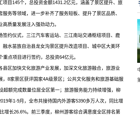
目145个，总投资金额1431.2亿元，涵盖了景区提升、旅
套服务等领域，进一步补齐了服务短板、提升了景区品质、
业高质量发展注入强劲动力。
签约仪式，三江汽车客运站、三江南站交通枢纽项目、鹿
、融水苗族自治县龙女沟景区提升改造项目、城中区大美环
个重点项目进行签约，总投资64亿元。
县区加快文化旅游产业发展，加深文化旅游融合，旅游业
展，8家景区获评国家4A级景区；公共文化服务和旅游基础服
建设超额完成数量位居全区第一；旅游服务能力持续增强，柳
19年1-9月，全市共接待国内外游客5390多万人次，同比增
，同比增长26.6%。前三季度，柳州游客综合满意度全区排名第