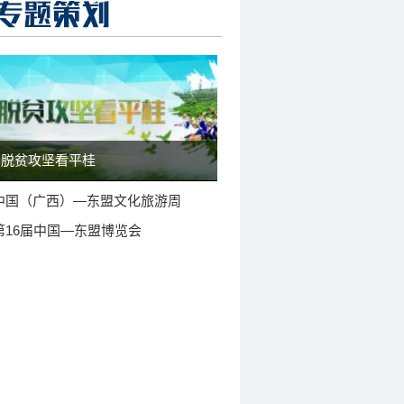
脱贫攻坚看平桂
中国（广西）—东盟文化旅游周
第16届中国—东盟博览会