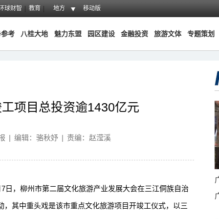
环球财智
教育
地方
移动版
务参考
八桂大地
魅力东盟
园区建设
金融投资
旅游文体
专题策划
工项目总投资逾1430亿元
报
|
编辑：骆秋妤
|
责编：赵滢溪
月7日，柳州市第二届文化旅游产业发展大会在三江侗族自治
动，其中重头戏是该市重点文化旅游项目开竣工仪式，以三