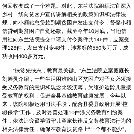
何回收变成了一个难题。对此，东兰法院组织法官深入
乡村一线向贫困户宣传讲解相关的政策知识和法律法
规，向小额贴息贷款到期贫困户发出支付令，督促小额
信贷到期贫困户自觉还款。截至今年10月底，当地信
用社向东兰法院提交申请支付令案件共146件，立案受
理128件，发出支付令48件，涉案标的550多万元，成
功收回400多万元。
“扶贫先扶志，教育最关键。”东兰法院立案庭庭长
刘碧灵介绍，一些生活困难的山区贫困户对子女必须接
受义务教育的意识和观念比较淡薄，为维护适龄儿童接
受教育的权利，促进全县基础教育健康发展，今年以
来，该院积极运用司法手段，配合县委县政府开展“控
辍保学”工作，及时妥善处理10件涉义务教育纠纷案
件，依法追究辍学留守儿童家长违反义务教育法行为的
相关法律责任，确保在教育扶贫路上“一个都不能少”。