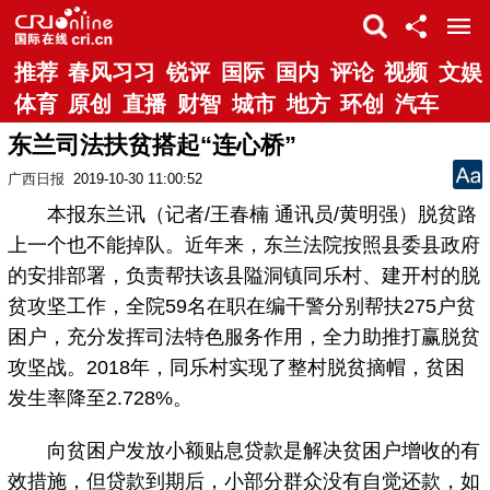
推荐
春风习习
锐评
国际
国内
评论
视频
文娱
体育
原创
直播
财智
城市
地方
环创
汽车
东兰司法扶贫搭起“连心桥”
广西日报
2019-10-30 11:00:52
本报东兰讯（记者/王春楠 通讯员/黄明强）脱贫路
上一个也不能掉队。近年来，东兰法院按照县委县政府
的安排部署，负责帮扶该县隘洞镇同乐村、建开村的脱
贫攻坚工作，全院59名在职在编干警分别帮扶275户贫
困户，充分发挥司法特色服务作用，全力助推打赢脱贫
攻坚战。2018年，同乐村实现了整村脱贫摘帽，贫困
发生率降至2.728%。
向贫困户发放小额贴息贷款是解决贫困户增收的有
效措施，但贷款到期后，小部分群众没有自觉还款，如