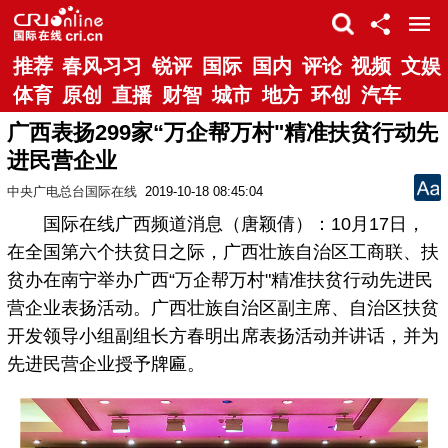
推荐
春风习习
锐评
国际
国内
评论
视频
文娱
体育
原创
直播
财智
城市
地方
环创
汽车
广西表扬299家“万企帮万村"精准扶贫行动先
进民营企业
中央广电总台国际在线
2019-10-18 08:45:04
国际在线广西频道消息（唐颖倩）：10月17日，
在全国第六个扶贫日之际，广西壮族自治区工商联、扶
贫办在南宁举办广西“万企帮万村"精准扶贫行动先进民
营企业表扬活动。广西壮族自治区副主席、自治区扶贫
开发领导小组副组长方春明出席表扬活动并讲话，并为
先进民营企业授予牌匾。