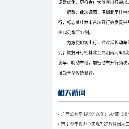
调整优化，更符合广大旅客出行需求
据悉，此次调图，深圳北至桂林北间G2
行，标志着桂林市首次开行始发复兴
由10列增至12列。
为方便旅客出行，通过延长动车组
列；恢复开行桂林北至昆明南间6趟高速
发早、晚动车组，加密动车开行频次
接受革命传统教育。
广西公共图书馆的70年：从“藏书楼”
南宁今年将力争实现7.27万贫困人