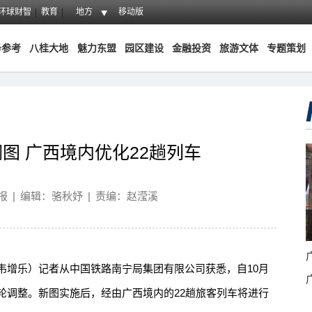
环球财智
教育
地方
移动版
务参考
八桂大地
魅力东盟
园区建设
金融投资
旅游文体
专题策划
图 广西境内优化22趟列车
报
|
编辑：骆秋妤
|
责编：赵滢溪
韦增乐）记者从中国铁路南宁局集团有限公司获悉，自10月
轮调整。新图实施后，经由广西境内的22趟旅客列车将进行