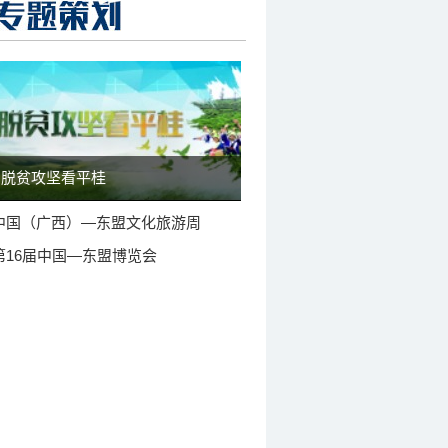
脱贫攻坚看平桂
中国（广西）—东盟文化旅游周
第16届中国—东盟博览会