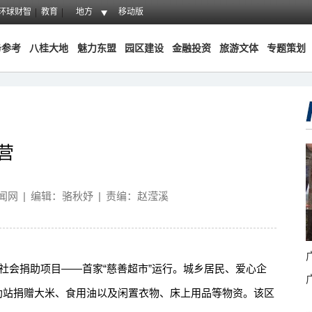
环球财智
教育
地方
移动版
务参考
八桂大地
魅力东盟
园区建设
金融投资
旅游文体
专题策划
营
闻网
|
编辑：骆秋妤
|
责编：赵滢溪
会捐助项目——首家“慈善超市”运行。城乡居民、爱心企
捐助站捐赠大米、食用油以及闲置衣物、床上用品等物资。该区