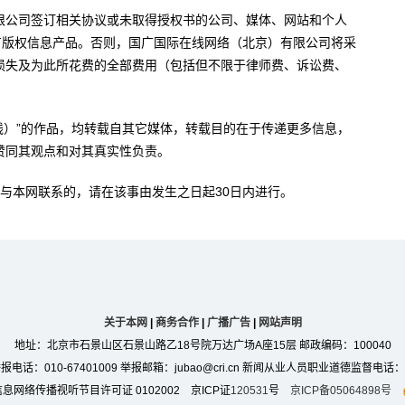
限公司签订相关协议或未取得授权书的公司、媒体、网站和个人
有版权信息产品。否则，国广国际在线网络（北京）有限公司将采
损失及为此所花费的全部费用（包括但不限于律师费、诉讼费、
。
在线）”的作品，均转载自其它媒体，转载目的在于传递更多信息，
赞同其观点和对其真实性负责。
与本网联系的，请在该事由发生之日起30日内进行。
关于本网
|
商务合作
|
广播广告
|
网站声明
地址：北京市石景山区石景山路乙18号院万达广场A座15层 邮政编码：100040
：010-67401009 举报邮箱：jubao@cri.cn 新闻从业人员职业道德监督电话：010-6
息网络传播视听节目许可证 0102002 京ICP证
120531
号
京ICP备05064898号