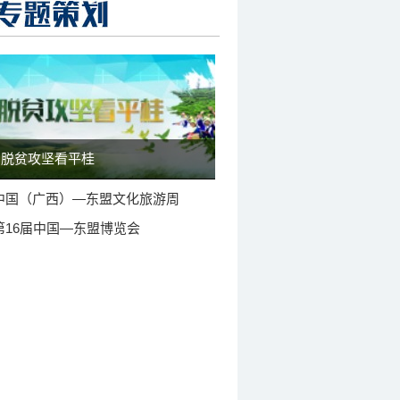
脱贫攻坚看平桂
中国（广西）—东盟文化旅游周
第16届中国—东盟博览会