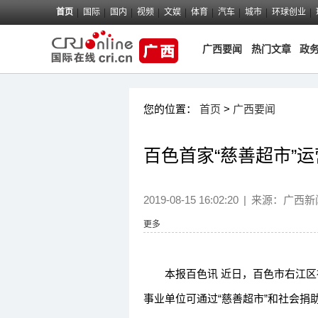
首页
国际
国内
视频
文娱
体育
汽车
城市
环球创业
广西要闻
热门文章
政
您的位置：
首页
>
广西要闻
百色首家“慈善超市”运
2019-08-15 16:02:20
|
来源：
广西新
更多
本报百色讯 近日，百色市右江区社
事业单位可通过“慈善超市”和社会