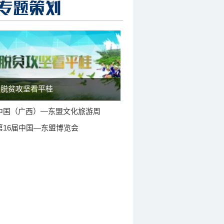
脱贫攻坚看平桂
中国（广西）—东盟文化旅游周
第16届中国—东盟博览会