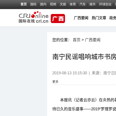
首页
国际
国内
视频
文娱
体育
汽车
城市
环球创业
广西要闻
热门文章
政
您的位置：
首页
>
广西要闻
南宁民谣唱响城市书
2019-08-13 15:15:30
|
来源：
南宁日
更多
本报讯（记者云亦云）在炎热的暑期
待已久的音乐盛事——2019“罗理罗