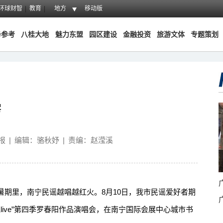
环球财智
教育
地方
移动版
务参考
八桂大地
魅力东盟
园区建设
金融投资
旅游文体
专题策划
房
报
|
编辑：骆秋妤
|
责编：赵滢溪
里，南宁民谣越唱越红火。8月10日，我市民谣爱好者期
说live”第四季罗春阳作品演唱会，在南宁国际会展中心城市书