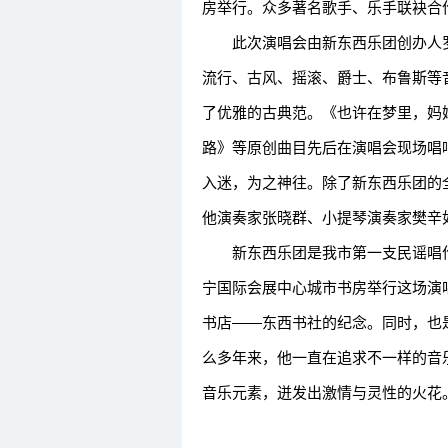
房举行。众多著名歌手、乐手联袂合
此次演唱会由新东西乐团创办人罗
流行、古风、摇滚、爵士、布鲁斯等
了优雅的古典范。《也许在梦里，妈
路》等原创曲目先后在演唱会现场唱
入迷，为之神往。除了新东西乐团的
他演奏家张晓群、小提琴演奏家樊辛
新东西乐团是我市第一支民谣唱作
宁国际会展中心城市书房举行这场演
书店——东西书社的纪念。同时，也是
么多年来，他一直在追求不一样的音
音乐元素，迸发出激情与灵性的火花