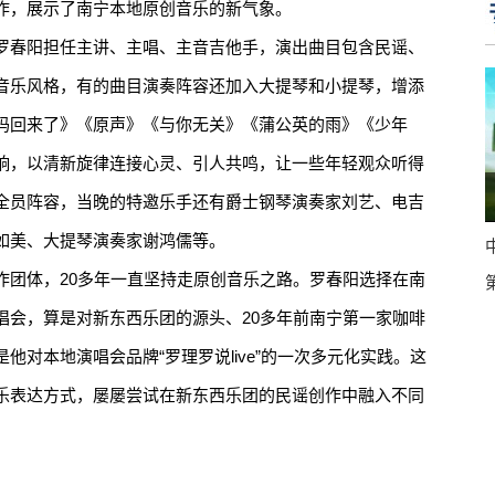
作，展示了南宁本地原创音乐的新气象。
春阳担任主讲、主唱、主音吉他手，演出曲目包含民谣、
音乐风格，有的曲目演奏阵容还加入大提琴和小提琴，增添
妈回来了》《原声》《与你无关》《蒲公英的雨》《少年
响，以清新旋律连接心灵、引人共鸣，让一些年轻观众听得
全员阵容，当晚的特邀乐手还有爵士钢琴演奏家刘艺、电吉
如美、大提琴演奏家谢鸿儒等。
团体，20多年一直坚持走原创音乐之路。罗春阳选择在南
唱会，算是对新东西乐团的源头、20多年前南宁第一家咖啡
他对本地演唱会品牌“罗理罗说live”的一次多元化实践。这
乐表达方式，屡屡尝试在新东西乐团的民谣创作中融入不同
。