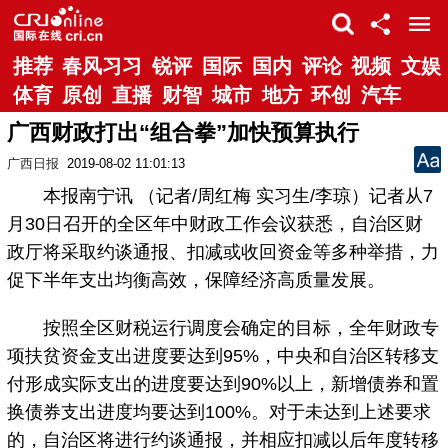
推荐
春风习习
锐评
国际
国内
评论
视频
文娱
体育
原创
直播
财智
城市
地方
环创
汽车
广西财政打出“组合拳”加快预算执行
广西日报
2019-08-02 11:01:13
本报南宁讯 （记者/周红梅 实习生/李琼）记者从7
月30日召开的全区年中财政工作会议获悉，自治区财
政厅将采取约谈通报、扣减或收回资金等多种举措，力
促下半年支出均衡高效，保障经济高质量发展。
按照全区财税运行调度会确定的目标，全年财政专
项扶贫资金支出进度要达到95%，中央和自治区转移支
付形成实际支出的进度要达到90%以上，新增债券和置
换债券支出进度均要达到100%。对于未达到上述要求
的，自治区将进行约谈通报，并相应扣减以后年度转移