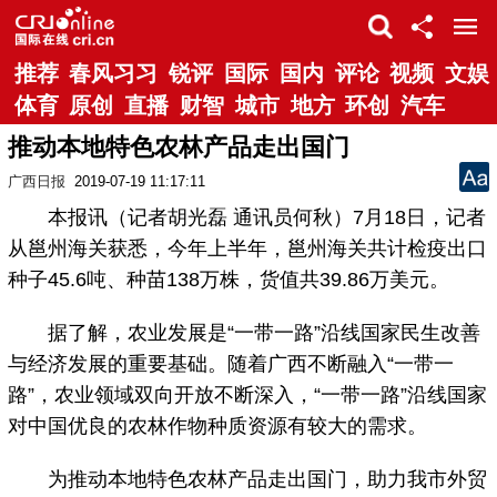
推荐
春风习习
锐评
国际
国内
评论
视频
文娱
体育
原创
直播
财智
城市
地方
环创
汽车
推动本地特色农林产品走出国门
广西日报
2019-07-19 11:17:11
本报讯（记者胡光磊 通讯员何秋）7月18日，记者
从邕州海关获悉，今年上半年，邕州海关共计检疫出口
种子45.6吨、种苗138万株，货值共39.86万美元。
据了解，农业发展是“一带一路”沿线国家民生改善
与经济发展的重要基础。随着广西不断融入“一带一
路”，农业领域双向开放不断深入，“一带一路”沿线国家
对中国优良的农林作物种质资源有较大的需求。
为推动本地特色农林产品走出国门，助力我市外贸