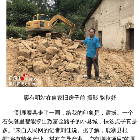
廖有明站在自家旧房子前 摄影 骆秋妤
“到鹿寨县走了一圈，给我的印象是，震撼。一个
石头缝里都能挖出致富金路子的小县城，扶贫点子真是
多。”来自人民网的记者刘佳说。据了解，鹿寨县根
据“乡有特色产业、村有主导产业，户有增收项目”的原