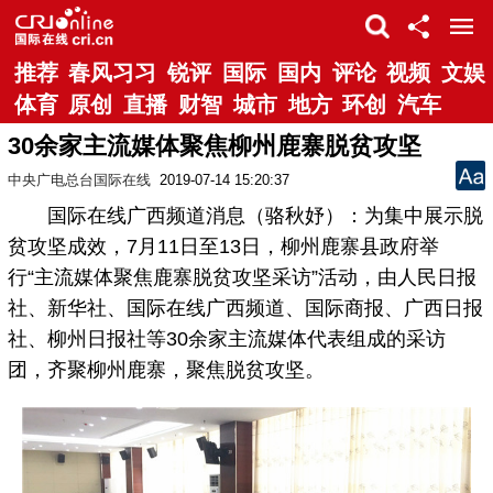
推荐
春风习习
锐评
国际
国内
评论
视频
文娱
体育
原创
直播
财智
城市
地方
环创
汽车
30余家主流媒体聚焦柳州鹿寨脱贫攻坚
中央广电总台国际在线
2019-07-14 15:20:37
国际在线广西频道消息（骆秋妤）：为集中展示脱
贫攻坚成效，7月11日至13日，柳州鹿寨县政府举
行“主流媒体聚焦鹿寨脱贫攻坚采访”活动，由人民日报
社、新华社、国际在线广西频道、国际商报、广西日报
社、柳州日报社等30余家主流媒体代表组成的采访
团，齐聚柳州鹿寨，聚焦脱贫攻坚。