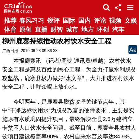
推荐
春风习习
锐评
国际
国内
评论
视频
文娱
体育
原创
直播
财智
城市
地方
环创
汽车
柳州鹿寨持续推动农村饮水安全工程
广西日报
2019-06-26 09:36:33
本报鹿寨讯 （记者/周映 通讯员/卓越）农村饮水
安全工程是惠及百姓的民心工程。为全力打赢水利脱贫
攻坚战，鹿寨县极力做好“水文章”，大力推进农村饮水
安全工程，让群众喝上放心水。
今明两年，是鹿寨县脱贫攻坚关键节点年，其
中“干净达标饮用水”为脱贫致富的硬件要求，主要是实
施原有水质巩固提升项目，最终解决全县2.6万建档立
卡贫困人口饮水安全问题。截至目前，鹿寨全县农村人
饮项目建设覆盖率90%，农村自来水普及率达84.9%。