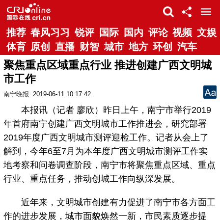
推荐
春风习习
锐评
国际
国内
评论
视频
文娱
体育
原创
直播
财智
城市
地方
环创
汽车
聚焦重点区域重点行业 推进创建广西文明城
市工作
南宁晚报
2019-06-11 10:17:42
本报讯（记者 廖欣）昨日上午，南宁市举行2019
年首府南宁创建广西文明城市工作推进会，研究部署
2019年度广西文明城市测评迎检工作。记者从会上了
解到，今年6至7月为本年度广西文明城市测评工作实
地考察和问卷调查阶段，南宁市将聚焦重点区域、重点
行业、重点任务，推动创城工作向纵深发展。
近年来，文明城市创建有力促进了南宁市各方面工
作的进步发展，城市面貌焕然一新，市民素质逐步提