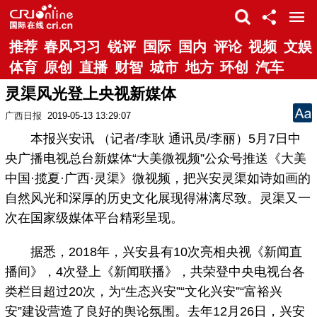
推荐
春风习习
锐评
国际
国内
评论
视频
文娱
体育
原创
直播
财智
城市
地方
环创
汽车
灵渠风光登上央视新媒体
广西日报
2019-05-13 13:29:07
本报兴安讯 （记者/李耿 通讯员/李丽）5月7日中
央广播电视总台新媒体“大美微视频”公众号推送《大美
中国·揽夏·广西·灵渠》微视频，把兴安灵渠如诗如画的
自然风光和深厚的历史文化展现得淋漓尽致。灵渠又一
次在国家级媒体平台精彩呈现。
据悉，2018年，兴安县有10次亮相央视《新闻直
播间》，4次登上《新闻联播》，共荣登中央电视台各
类栏目超过20次，为“生态兴安”“文化兴安”“富裕兴
安”建设营造了良好的舆论氛围。去年12月26日，兴安