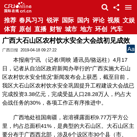
推荐
春风习习
锐评
国际
国内
评论
视频
文娱
体育
原创
直播
财智
城市
地方
环创
汽车
广西大石山区农村饮水安全大会战初见成效
广西日报
2019-04-18 09:27:22
本报南宁讯 （记者/周映 通讯员/骆远柱）4月17
日，记者从自治区政府新闻办举行的“广西实施大石山
区农村饮水安全情况”新闻发布会上获悉，截至目前，
我区大石山区农村饮水安全巩固提升工程建设大会战已
完成投资3.38亿元，完成受益人口28.28万人，约占大
会战任务的30%，各项工作正有序推进中。
广西地处祖国南疆，岩溶裸露面积9.77万平方公
里，约占总面积41%，是典型的大石山区。大石山区主
要分布于广西西北部，涉及6个设区市30个县（市、