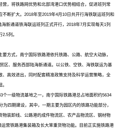
经营，将铁路网优势和北部湾港口优势相结合，促进班列常
断扩大。2018年至2019年4月10日共开行海铁联运班列和
部陆海新通道铁海联运班列正式开行，2018年7月实现每天1列
2.5列。
要方式，南宁国际铁路港依托铁路、公路、航空大动脉，
自贸区、服务西部陆海新通道。以公铁、空铁、海铁联运为基
散、高效进出，同时配套精准政策支持及科学运营策略，全
纽。
个一级物流基地之一，南宁国际铁路港总占地面积约5634
目分为四期建设，其中，一期主要为园区内的铁路功能部分，
货物装卸线、公路港的成件物流区、农产品物流区、钢材物
已开通运营铁路港集装箱及长大笨重货物功能。目前正实施铁路港