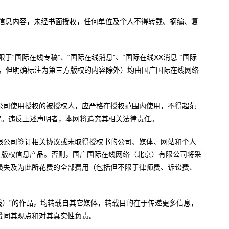
有信息内容，未经书面授权，任何单位及个人不得转载、摘编、复
于“国际在线专稿”、“国际在线消息”、“国际在线XX消息”“国际
内容，但明确标注为第三方版权的内容除外）均由国广国际在线网络
公司使用授权的被授权人，应严格在授权范围内使用，不得超范
”。违反上述声明者，本网将追究其相关法律责任。
限公司签订相关协议或未取得授权书的公司、媒体、网站和个人
有版权信息产品。否则，国广国际在线网络（北京）有限公司将采
损失及为此所花费的全部费用（包括但不限于律师费、诉讼费、
。
在线）”的作品，均转载自其它媒体，转载目的在于传递更多信息，
赞同其观点和对其真实性负责。