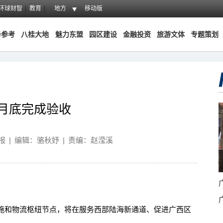
环球财智
教育
地方
移动版
务参考
八桂大地
魅力东盟
园区建设
金融投资
旅游文体
专题策划
月底完成验收
报
|
编辑：骆秋妤
|
责编：赵滢溪
和物流枢纽节点，将在服务西部陆海新通道、促进广西区