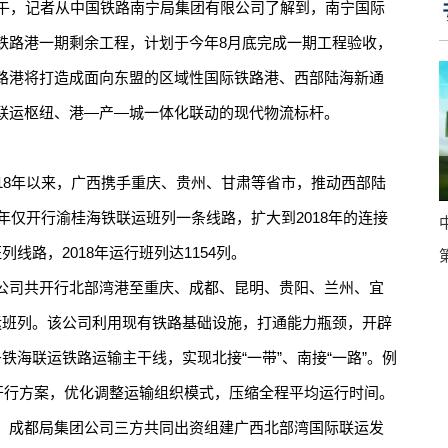
下午，记者从中国铁路南宁局集团有限公司了解到，南宁国际
铁路港一期剩余工程，计划于今年8月底完成一期工程验收，
路港将打造成面向东盟的区域性国际铁路港、西部陆海新通
联运枢纽、港—产—城一体化联动的现代物流标杆。
8年以来，广西携手重庆、贵州、甘肃等省市，推动西部陆
7年仅开行渝桂海铁联运班列一条线路，扩大到2018年的连接
线路，2018年运行班列达1154列。
司共开行北部湾港至重庆、成都、昆明、贵阳、兰州、宜
运班列。该公司利用现有铁路基础设施，打通能力瓶颈，开辟
铁海联运铁路运输主干线，实现北接“一带”、南接“一路”。例
车开行方案，优化调整运输组织模式，压缩全程平均运行时间。
成都局集团公司三方共同出资组建广西北部湾国际联运发