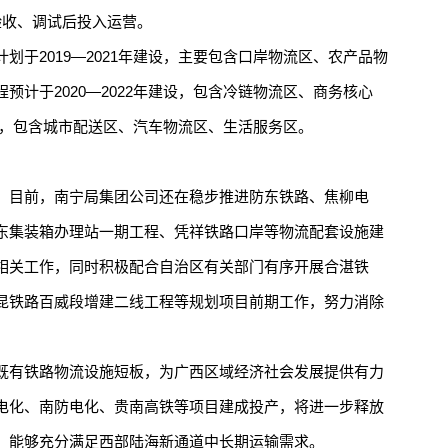
验收、调试后投入运营。
2019—2021年建设，主要包含口岸物流区、农产品物
预计于2020—2022年建设，包含冷链物流区、商务核心
工程，包含城市配送区、汽车物流区、生活服务区。
目前，南宁局集团公司还在稳步推进防东铁路、焦柳电
东集装箱办理站一期工程、凭祥铁路口岸等物流配套设施建
相关工作，同时积极配合自治区有关部门有序开展合湛铁
昆铁路百威段增建二线工程等规划项目前期工作，努力消除
有铁路物流设施短板，为广西区域经济社会发展提供有力
电化、南防电化、贵南高铁等项目建成投产，将进一步释放
，能够充分满足西部陆海新通道中长期运输需求。