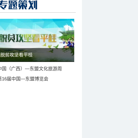
脱贫攻坚看平桂
中国（广西）—东盟文化旅游周
第16届中国—东盟博览会