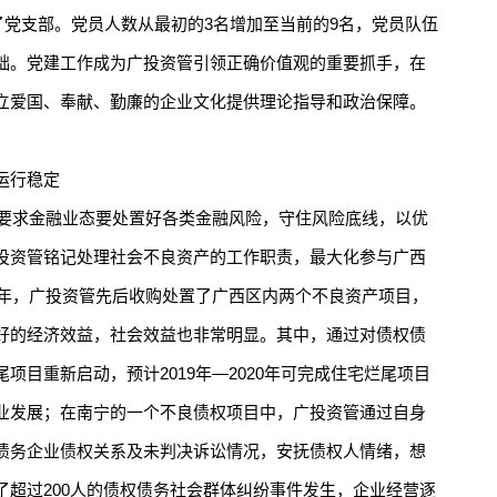
立了党支部。党员人数从最初的3名增加至当前的9名，党员队伍
础。党建工作成为广投资管引领正确价值观的重要抓手，在
立爱国、奉献、勤廉的企业文化提供理论指导和政治保障。
运行稳定
要求金融业态要处置好各类金融风险，守住风险底线，以优
投资管铭记处理社会不良资产的工作职责，最大化参与广西
7年，广投资管先后收购处置了广西区内两个不良资产项目，
好的经济效益，社会效益也非常明显。其中，通过对债权债
项目重新启动，预计2019年—2020年可完成住宅烂尾项目
业发展；在南宁的一个不良债权项目中，广投资管通过自身
债务企业债权关系及未判决诉讼情况，安抚债权人情绪，想
了超过200人的债权债务社会群体纠纷事件发生，企业经营逐