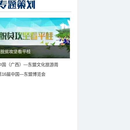
脱贫攻坚看平桂
中国（广西）—东盟文化旅游周
第16届中国—东盟博览会