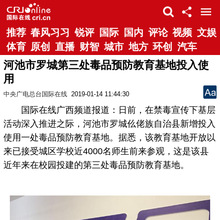
推荐
春风习习
锐评
国际
国内
评论
视频
文娱
体育
原创
直播
财智
城市
地方
环创
汽车
河池市罗城第三处毒品预防教育基地投入使
用
中央广电总台国际在线
2019-01-14 11:44:30
国际在线广西频道报道：日前，在禁毒宣传下基层
活动深入推进之际，河池市罗城仫佬族自治县新增投入
使用一处毒品预防教育基地。据悉，该教育基地开放以
来已接受城区学校近4000名师生前来参观，这是该县
近年来在校园投建的第三处毒品预防教育基地。