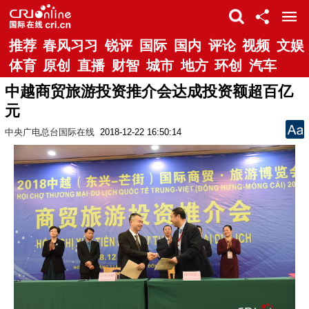
推荐
春风习习
锐评
国际
国内
评论
视频
文娱
体育
原创
直播
财智
城市
地方
环创
汽车
中越商贸旅游投资推介会达成投资额超百亿
元
中央广电总台国际在线
2018-12-22 16:50:14