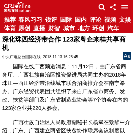
推荐
春风习习
锐评
国际
国内
评论
视频
文娱
体育
原创
直播
财智
城市
地方
环创
汽车
深化珠西经济带合作 123家粤企来桂共享商
机
中央广电总台国际在线
2018-11-13 16:25:45
国际在线广西频道消息：11月12日，由广东省商
务厅、广西壮族自治区投资促进局共同主办的2018年
珠江—西江经济带沿线城市联合招商推介会在南宁举
办。广东经贸代表团共组织了来自广东省市商务、发
改、扶贫等部门及广东省制造业协会等7个协会在内的
123家企业共220人参会。
广西壮族自治区人民政府副秘书长杨斌在致辞中介
绍，广东、广西建立两省区扶贫协作联席会议制度以