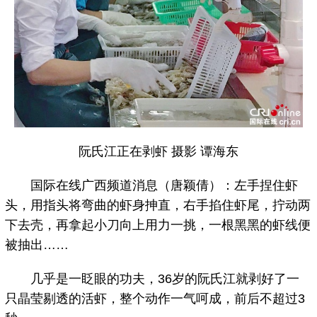
阮氏江正在剥虾 摄影 谭海东
国际在线广西频道消息（唐颖倩）：左手捏住虾
头，用指头将弯曲的虾身抻直，右手掐住虾尾，拧动两
下去壳，再拿起小刀向上用力一挑，一根黑黑的虾线便
被抽出……
几乎是一眨眼的功夫，36岁的阮氏江就剥好了一
只晶莹剔透的活虾，整个动作一气呵成，前后不超过3