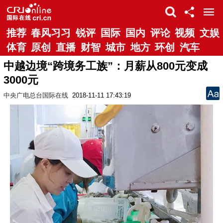
推荐
春风习习
锐评
国际
国内
评论
视频
文娱
体育
原创
直播
财智
城市
地方
环创
汽车
中越边境“跨境务工族”：月薪从800元变成
3000元
中央广电总台国际在线
2018-11-11 17:43:19