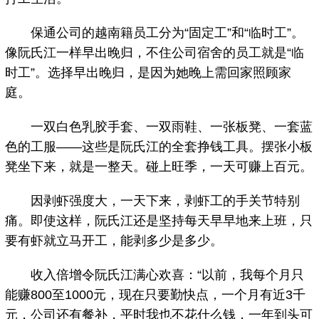
保通公司的越南籍员工分为“固定工”和“临时工”。
像阮氏江一样早出晚归，不住公司宿舍的员工就是“临
时工”。选择早出晚归，是因为她晚上需回家照顾家
庭。
一双白色乳胶手套、一双雨鞋、一张板凳、一套蓝
色的工服——这些是阮氏江的全套挣钱工具。摆张小板
凳坐下来，就是一整天。碰上旺季，一天可赚上百元。
因剥虾强度大，一天下来，剥虾工的手关节特别
痛。即使这样，阮氏江还是坚持每天早早地来上班，只
要有虾就立马开工，能剥多少是多少。
收入倍增令阮氏江满心欢喜：“以前，我每个月只
能赚800至1000元，现在只要勤快点，一个月有近3千
元，公司还有餐补，平时我也不花什么钱，一年到头可