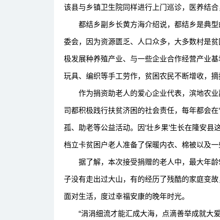
该县与乡镇卫生院同样进行上门巡诊，医养结合
都结乡副乡长黄方海介绍说，都结乡是典型的大
委会，因为资源匮乏、人口众多，大多数村是贫
极发展种养殖产业、与一些企业合作经营产业基
玩具、编织等手工劳作，贫困农民不断增收，摘掉
作为捐资助老人的爱心企业代表，滨地农业副
司都积极践行扶贫济困的社会责任，每年都会在‘
孤、助老等公益活动。因‘壮乡果’生长在隆安县
档立卡贫困户老人准备了保暖内衣、棉被以及一
据了解，本次接受捐赠的老人中，最大年龄90
子没有走出过大山，有的经历了残酷的家庭变故
面对生活，度过幸福安康的晚年时光。
“涓涓细流才能汇成大海，点滴善举成就大爱