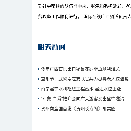
到社会帮扶的队伍当中来，继承和弘扬敬老、孝
贫攻坚工作顺利进行。”国际在线广西频道负责人
今年广西首批出口秘鲁冻罗非鱼顺利通关
重阳节：武警崇左支队官兵为孤寡老人送温暖
南宁邕宁水利枢纽工程蓄水 邕江水位上涨
“印象·青秀”推介会向广大游客发出盛情邀请
贺州向全国首发《贺州长寿阁》邮票图