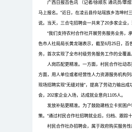
广西日报百色讯 （记者/徐顺东 通讯员/覃煜
马上报名。”近日，在凌云县伶站瑶族乡浩坤村
说。当天，三合屯招聘会一共来了20多家企业，
“我们支持农村合作社开展劳务服务业务，承办
色市人社局局长黄龙瑞表示，截至6月25日，百
务，首次实现了全市村级劳务服务工作的全覆盖
人岗匹配更精准。一方面，村民合作社动态摸
方面，用人单位或者经营性人力资源服务机构列
现场招聘实现“无缝对接”，提高了劳动力输出成
会，202家企业入场，达成就业意向1105人。
发放补贴更精准。为了鼓励建档立卡贫困户转
策。“通过村民合作社招聘就业后，归档、跟踪
村民合作社办招聘会，属于政府购买服务性质