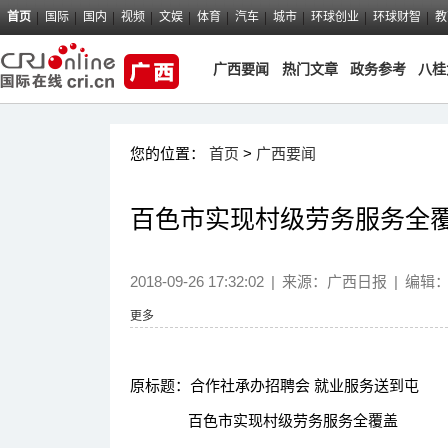
首页
国际
国内
视频
文娱
体育
汽车
城市
环球创业
环球财智
教
广西要闻
热门文章
政务参考
八桂
您的位置：
首页
>
广西要闻
百色市实现村级劳务服务全
2018-09-26 17:32:02
|
来源：
广西日报
|
编辑
更多
原标题：合作社承办招聘会 就业服务送到屯
百色市实现村级劳务服务全覆盖