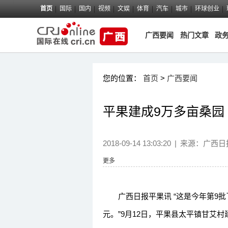
首页
国际
国内
视频
文娱
体育
汽车
城市
环球创业
广西要闻
热门文章
政
您的位置：
首页
>
广西要闻
平果建成9万多亩桑园
2018-09-14 13:03:20
|
来源：
广西日
更多
广西日报平果讯 “这是今年第9批了
元。”9月12日，平果县太平镇甘艾