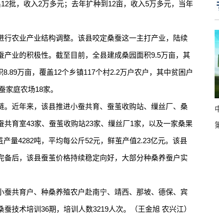
12批，收入2万多元；去年扩种到12亩，收入5万多元，当年
行农业产业结构调整。该县咬定桑蚕这一主打产业，陆续
产业的积极性。截至目前，全县建成桑园面积9.5万亩，其
8.89万亩，覆盖12个乡镇117个村2.2万户农户，其中贫困户
桑蚕家庭农场18家。
。近年来，该县推进小蚕共育、蚕茧收购站、缫丝厂、桑
共育室43家、蚕茧收购站23家、缫丝厂1家，以及一家桑果
产量4282吨，平均每公斤52元，鲜茧产值2.23亿元。该县
完备后，该县蚕茧价格持续稳定向好，大部分种桑养蚕户实
。
蚕共育户、种桑养殖农户赴南宁、靖西、那坡、德保、宾
蚕技术培训36期，培训人数3219人次。（王金旭 农兴江）