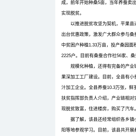
成，前年开始种桑5亩，当年养蚕卖出
实现脱贫。
以推进脱贫攻坚为契机，平果县进
出台优惠政策，激发广大群众参与桑蚕
中贫困户种植1.33万亩，投产桑园面积
2225户。目前有桑蚕合作社56家、
规模化种植，还得有完备的产业链
果深加工工厂建设。目前，全县有小蚕
汁加工企业。全县养蚕10.3万张，鲜茧
扶贫指挥部负责人介绍，产业链相对
现脱贫致富，住进楼房，购买了汽车
据了解，该县还经常组织各乡镇小
阳等地参观学习。目前，该县共开展桑