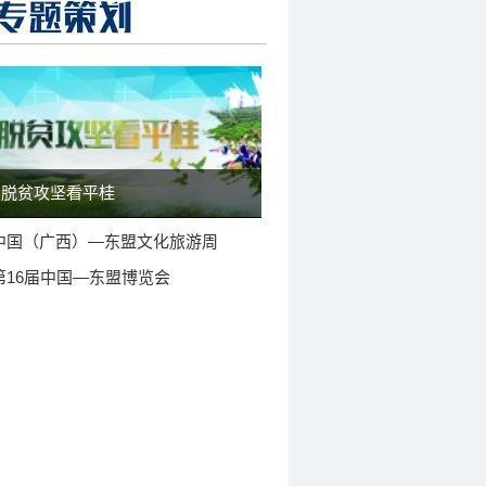
脱贫攻坚看平桂
中国（广西）—东盟文化旅游周
第16届中国—东盟博览会