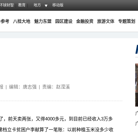
环球财智
教育
地方
移动版
务参考
八桂大地
魅力东盟
园区建设
金融投资
旅游文体
专题策划
报
|
编辑：唐志强
|
责编：赵滢溪
，前天卖两张，又得4000多元，到目前已经收入3万多
村建档立卡贫困户李献算了一笔账：以前种植玉米没多少收