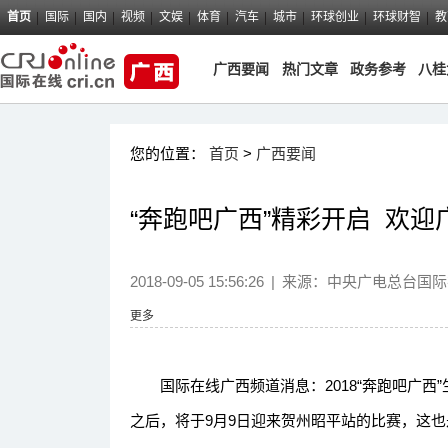
首页
国际
国内
视频
文娱
体育
汽车
城市
环球创业
环球财智
教
广西要闻
热门文章
政务参考
八桂
您的位置：
首页
>
广西要闻
“奔跑吧广西”精彩开启 欢
2018-09-05 15:56:26
|
来源：
中央广电总台国际
更多
国际在线广西频道消息：2018“奔跑吧广西
之后，将于9月9日迎来贺州昭平站的比赛，这也是