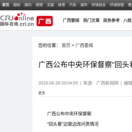
首页
国际
国内
视频
文娱
体育
汽车
城市
环球创业
环球财智
教
广西要闻
热门文章
政务参考
八桂
您的位置：
首页
>
广西要闻
广西公布中央环保督察"回头
2018-06-28 09:04:59
|
来源：
广西新闻网
|
编
更多
广西公布中央环保督察
“回头看”边督边改问责情况