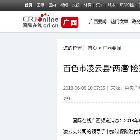
首页
国际
国内
视频
文娱
体育
汽车
城市
环球创业
广西要闻
热门文章
政
您的位置：
首页
>
广西要闻
百色市凌云县“两癌”险
2018-06-08 10:07:35
|
来源：
中央广
更多
国际在线广西频道消息：2018年
凌云支公司的领导手中接过保险赔付款5