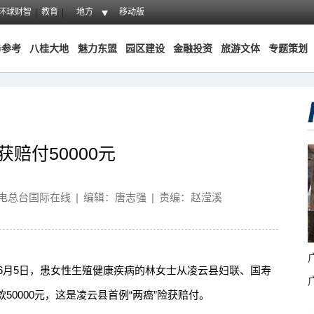
环球财智
教育
地方
移动版
务参考
八桂大地
魅力东盟
园区建设
金融投资
旅游文体
专题策划
获赔付50000元
电总台国际在线
|
编辑：唐志强
|
责编：赵滢溪
6月5日，患女性生殖健康疾病的林女士从凌云县妇联、国寿
0000元，这是凌云县首例“两癌”险获赔付。