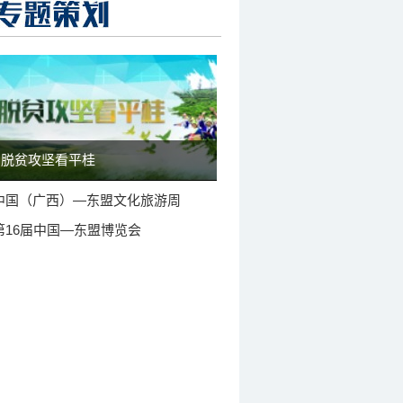
脱贫攻坚看平桂
中国（广西）—东盟文化旅游周
第16届中国—东盟博览会