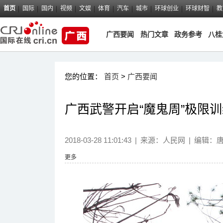
首页
国际
国内
视频
文娱
体育
汽车
城市
环球创业
环球财智
教
广西要闻
热门文章
政务参考
八桂
您的位置：
首页
>
广西要闻
广西武警开启“魔鬼周”极限
2018-03-28 11:01:43
|
来源：
人民网
|
编辑：
更多