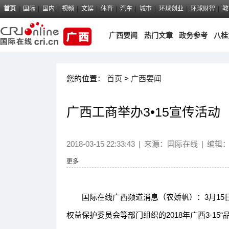
首页
国际
国内
视频
文娱
体育
汽车
城市
环球创业
环球财智
教
广西要闻
热门文章
政务参考
八桂
您的位置：
首页
>
广西要闻
广西工商举办3•15宣传活动
2018-03-15 22:33:43
|
来源：
国际在线
|
编辑
更多
国际在线广西频道消息（农娇帆）：3月15
权益保护委员会等部门组织的2018年广西3·15