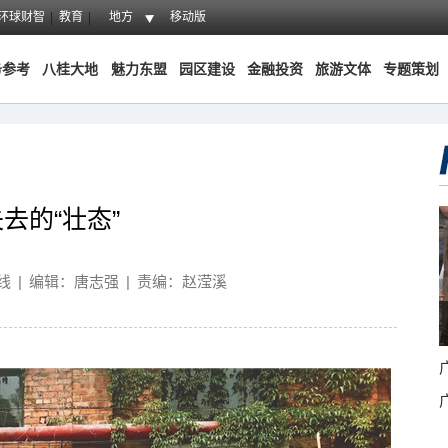
环球财智
教育
地方
移动版
务参考
八桂大地
魅力东盟
园区建设
金融投资
旅游文体
专题策划
去的“壮态”
线
|
编辑：唐志强
|
责编：赵滢溪