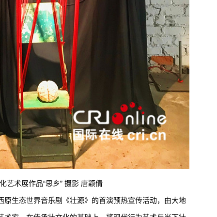
术展作品“思乡” 摄影 唐颖倩
原生态世界音乐剧《壮源》的首演预热宣传活动，由大地