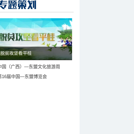
脱贫攻坚看平桂
中国（广西）—东盟文化旅游周
第16届中国—东盟博览会