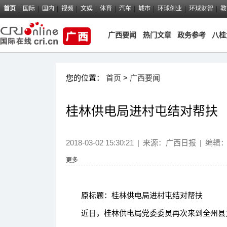
首页
国际
国内
视频
文娱
体育
汽车
城市
环球创业
环球财智
教
广西要闻
热门文章
政务参考
八桂
您的位置：
首页
>
广西要闻
桂林供电局进村屯结对帮扶
2018-03-02 15:30:21
|
来源：
广西日报
|
编辑
更多
原标题：桂林供电局进村屯结对帮扶
近日，桂林供电局党委委员再次来到全州县文