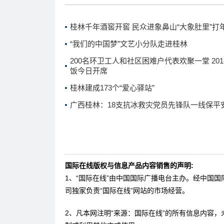
桂林千年酒窖开窖 民众进象鼻山“大象肚里”打
“我们的中国梦”文艺小分队走进桂林
200名环卫工人和社区困难户代表欢聚一堂 20
饭今日开席
桂林建成173个“爱心驿站”
广西桂林：18支抗冰救灾党员先锋队一线保平
国际在线版权与信息产品内容销售的声明:
1、“国际在线”由中国国际广播电台主办。经中国
司独家负责“国际在线”网站的市场经营。
2、凡本网注明“来源：国际在线”的所有信息内容