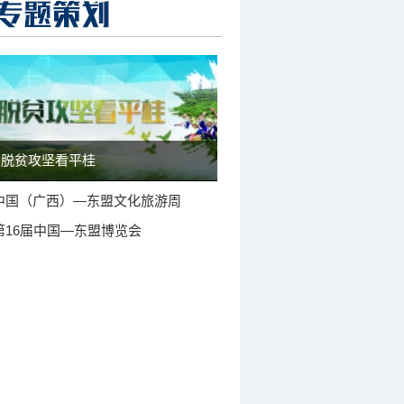
脱贫攻坚看平桂
中国（广西）—东盟文化旅游周
第16届中国—东盟博览会