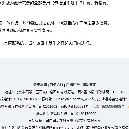
损失及为此所花费的全部费用（包括但不限于律师费、诉讼费、
。
在线）”的作品，均转载自其它媒体，转载目的在于传递更多信息，
赞同其观点和对其真实性负责。
与本网联系的，请在该事由发生之日起30日内进行。
关于本网
|
商务合作
|
广播广告
|
网站声明
地址：北京市石景山区石景山路乙18号院万达广场A座15层 邮政编码：100040
：010-67401009 举报邮箱：jubao@cri.cn 新闻从业人员职业道德监督电话：010-6
息网络传播视听节目许可证 0102002 京ICP证
120531
号
京ICP备05064898号
互联网新闻信息服务许可证10120170005
网站运营：国广国际在线网络（北京）有限公司
中央广播电视总台国际在线版权所有©1997-
2026 未经书面授权禁止复制或建立镜像