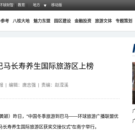
环球财智
教育
地方
移动版
务参考
八桂大地
魅力东盟
园区建设
金融投资
旅游文体
专题策划
巴马长寿养生国际旅游区上榜
报
|
编辑：唐志强
|
责编：赵滢溪
颖）昨日，“中国冬季旅游到巴马——环球旅游广播联盟优
马长寿养生国际旅游区获奖交接仪式”在南宁举行。