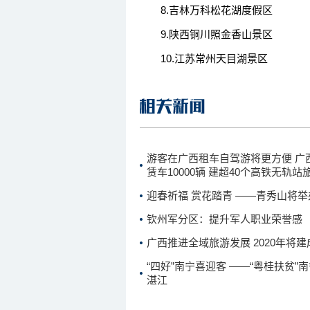
8.吉林万科松花湖度假区
9.陕西铜川照金香山景区
10.江苏常州天目湖景区
游客在广西租车自驾游将更方便 广
赁车10000辆 建超40个高铁无轨
迎春祈福 赏花踏青 ——青秀山将举
钦州军分区：提升军人职业荣誉感
广西推进全域旅游发展 2020年将建
“四好”南宁喜迎客 ——“粤桂扶贫
湛江