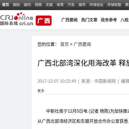
首页
国际
国内
视频
文娱
体育
汽车
城市
环球创业
环球财智
教
广西要闻
热门文章
政务参考
八桂
您的位置：
首页
>
广西要闻
广西北部湾深化用海改革 释放
2017-12-07 10:22:49
|
来源：
中国新闻网
|
编
更多
中新社南宁12月5日电 (记者 杨陈)为加快
从广西北部湾经济区和东盟开放合作办公室获悉