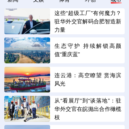
这些“超级工厂”有何魔力？
驻华外交官解码合肥智造新
力量
生态守护 持续解锁高颜
值“重庆蓝”
连云港：高空瞭望 赏海滨
风光
从“看展厅”到“谈落地”：驻
华外交官在皖抛出合作橄榄
枝