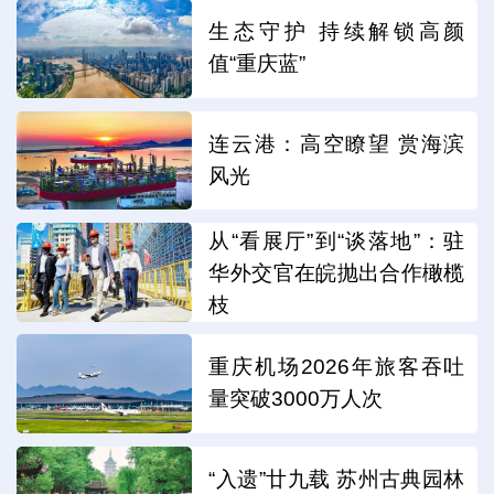
生态守护 持续解锁高颜
值“重庆蓝”
连云港：高空瞭望 赏海滨
风光
从“看展厅”到“谈落地”：驻
华外交官在皖抛出合作橄榄
枝
重庆机场2026年旅客吞吐
量突破3000万人次
“入遗”廿九载 苏州古典园林